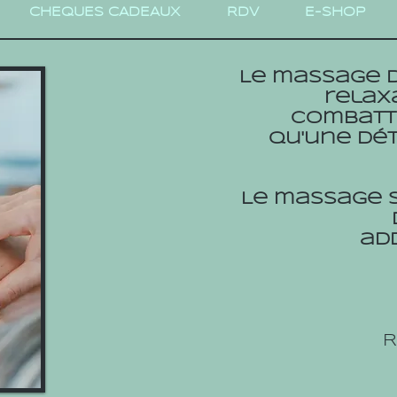
CHEQUES CADEAUX
RDV
E-SHOP
Le massage d
relaxa
combatta
qu'une dé
Le massage s
add
R