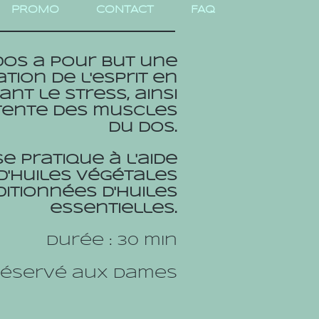
PROMO
CONTACT
FAQ
os a pour but une
tion de l'esprit en
nt le stress, ainsi
tente des muscles
du dos.
e pratique à l'aide
d'huiles végétales
itionnées d'huiles
essentielles.
Durée : 30 min
éservé aux dames