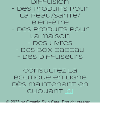
diffusion
- des produits pour
la peau/santé/
bien-être
- des produits pour
la maison
- des livres
- des box cadeau
- des diffuseurs
Consultez la
boutique en ligne
dès maintenant en
cliquant
ICI
© 2023 by Organic Skin Care. Proudly created
with
Wix.com