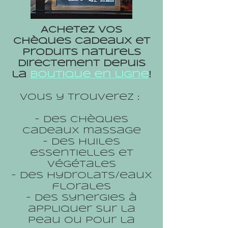
Achetez vos
chèques cadeaux et
produits naturels
directement depuis
la
boutique en ligne
!
Vous y trouverez :
- des chèques
cadeaux massage
- des huiles
essentielles et
végétales
- des hydrolats/eaux
florales
- des synergies à
appliquer sur la
peau ou pour la